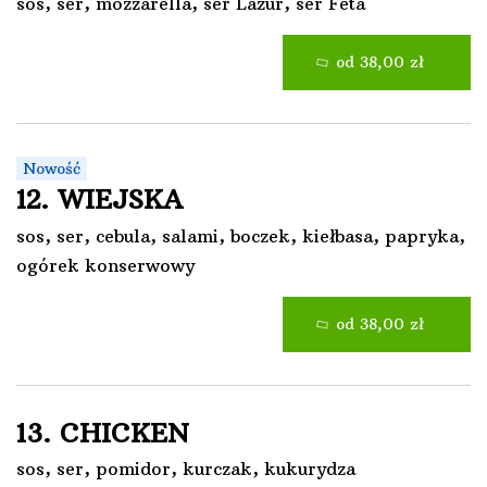
sos, ser, mozzarella, ser Lazur, ser Feta
od 38,00 zł
Nowość
12. WIEJSKA
sos, ser, cebula, salami, boczek, kiełbasa, papryka,
ogórek konserwowy
od 38,00 zł
13. CHICKEN
sos, ser, pomidor, kurczak, kukurydza