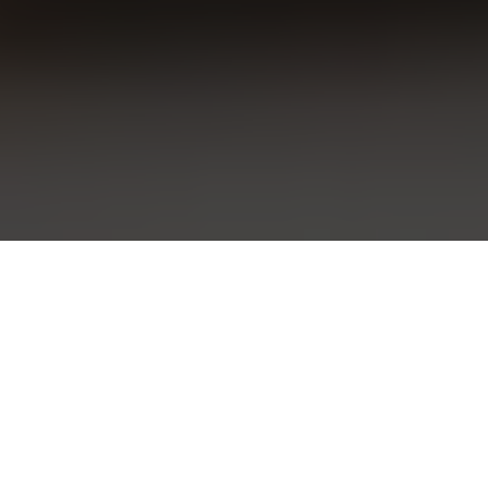
GDZIE JESTEŚMY?
Pizzeria Roma&Sami Swoi Puck